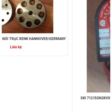
NY
SKI 71215SN2KV00N0H222C2 – VAN ĐIỆN TỪ PARKER
Liên hệ